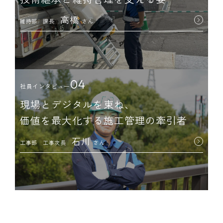
高橋
維持部 課長
さん
04
社員インタビュー
現場とデジタルを束ね、
価値を最大化する施工管理の牽引者
石川
工事部 工事次長
さん