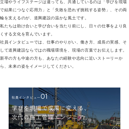
立場やライフステージは違っても、共通しているのは
「学びを現場
で結果につなぐ応用力」と「失敗を恐れず挑戦する姿勢」、
その両
輪を支えるのが、道興建設の温かな風土です。
私たちは助け合いと学び合いを当たり前にし、日々の仕事をより良
くする文化を育んでいます。
社員インタビューでは、仕事のやりがい、働き方、成長の実感、
そ
して道興建設ならではの職場環境を、現場の言葉でお伝えします。
新卒の方も中途の方も、あなたの経験や志向に近いストーリーか
ら、未来の姿をイメージしてください。
01
社員インタビュー
学びを現場で成果に変える、
次代の施工管理エンジニア