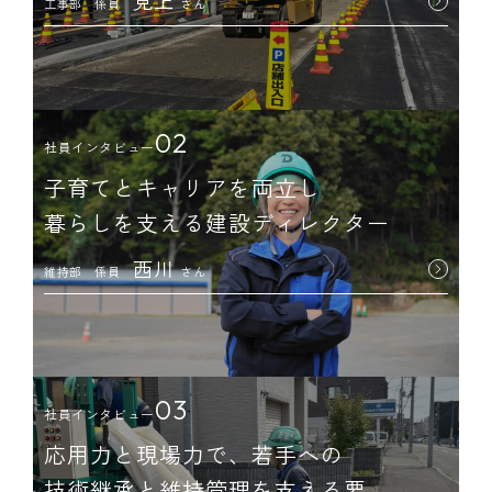
見上
工事部 係員
さん
02
社員インタビュー
子育てとキャリアを両立し
暮らしを支える建設ディレクター
西川
維持部 係員
さん
03
社員インタビュー
応用力と現場力で、若手への
技術継承と維持管理を支える要