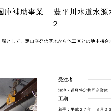
国庫補助事業 豊平川水道水源
２
一環として、定山渓発信基地から他工区との地中接合
受注者
鴻池・道興特定共同企業体
工期
着手：平成２７年 ３月２