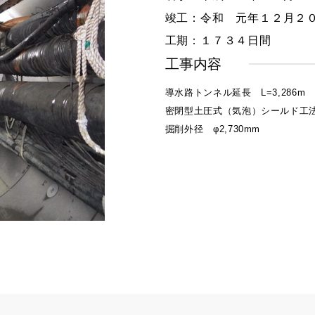
竣工：令和 元年１２月２
工期：１７３４日間
工事内容
導水路トンネル延長 L=3,286m
密閉型土圧式（気泡）シールド工
掘削外径 φ2,730mm