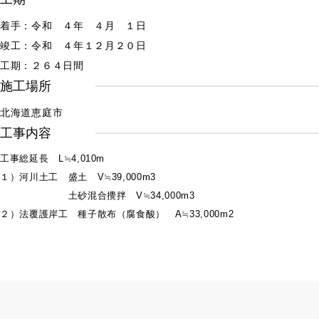
着手：令和 ４年 ４月 １日
竣工：令和 ４年１２月２０日
工期：２６４日間
施工場所
北海道恵庭市
工事内容
工事総延長 L≒4,010m
１）河川土工 盛土 V≒39,000m3
土砂混合攪拌 V≒34,000m3
２）法覆護岸工 種子散布（腐食酸） A≒33,000m2